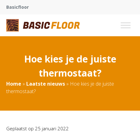
Basicfloor
Hoe kies je de juiste
thermostaat?
Home
»
Laatste nieuws
»
Hoe kies je de juiste
thermostaat?
Geplaatst op
25 januari 2022