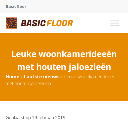
Basicfloor
Leuke woonkamerideeën
met houten jaloezieën
Home
»
Laatste nieuws
»
Leuke woonkamerideeën
met houten jaloezieën
Geplaatst op
19 februari 2019