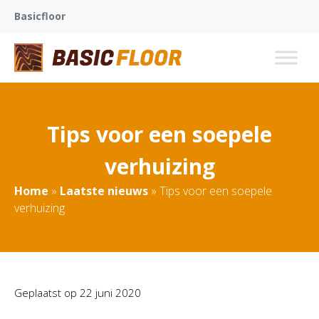
Basicfloor
Tips voor een soepele
verhuizing
Home
»
Laatste nieuws
»
Tips voor een soepele
verhuizing
Geplaatst op
22 juni 2020